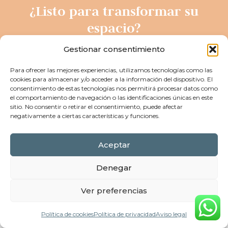
¿Listo para transformar su
espacio?
Confíe en un profesional con experiencia en
Gestionar consentimiento
reformas y construcción. Contacte ahora y
dé el primer paso hacia el hogar que desea.
Para ofrecer las mejores experiencias, utilizamos tecnologías como las
cookies para almacenar y/o acceder a la información del dispositivo. El
Contactame
consentimiento de estas tecnologías nos permitirá procesar datos como
el comportamiento de navegación o las identificaciones únicas en este
sitio. No consentir o retirar el consentimiento, puede afectar
negativamente a ciertas características y funciones.
Aceptar
Denegar
Ver preferencias
Política de cookies
Política de privacidad
Aviso legal
Reformas de baños, cocinas y construcción con
acabados de alta calidad. Trabajo con materiales