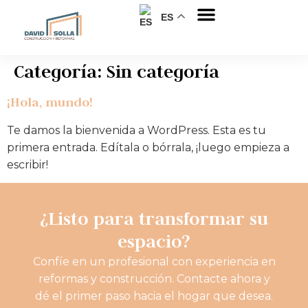
ES
Quién soy
Categoría:
Sin categoría
¡Hola, mundo!
Te damos la bienvenida a WordPress. Esta es tu
primera entrada. Edítala o bórrala, ¡luego empieza a
escribir!
¿Listo para transformar su
espacio?
Confíe en un profesional con experiencia en
reformas y construcción. Contacte ahora y
dé el primer paso hacia el hogar que desea.